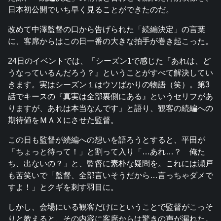
日本初公開でいち早く見ることができたのだ。
改めて中澤監督の口から告げられた「続編決定」の言葉
に、客席からはこの日一番の大きな拍手が巻き起こった。
24日のイベントでは、「シーズン1で感じた『あれは、ど
うなっているんだろう？』ということがすべて解決してい
きます。実はシーズン１はウソばかりの物語（笑）。第3
話でキースの『真実は全部裏側にある』というセリフがあ
りますが、あれは本当なんです」と語り、観客の続編への
期待値をＭＡＸにさせた監督。
この日も監督が続編への想いを語ろうとすると、平田が
「ちょっと待って！」と割って入り「…あれ…？ 俺た
ち、出ないの？」と、監督に素朴な疑問を。これには瀬戸
も苦笑いで「監督、全部言いそうだから…言っちゃダメで
すよ！」とクギを刺す羽目に。
しかし、会場にいる観客だけにということで監督がこっそ
りと教えると、その内容に客席からは驚きの声が漏れた。