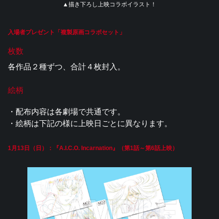
▲描き下ろし上映コラボイラスト！
入場者プレゼント「複製原画コラボセット」
枚数
各作品２種ずつ、合計４枚封入。
絵柄
・配布内容は各劇場で共通です。
・絵柄は下記の様に上映日ごとに異なります。
1月13日（日）：『A.I.C.O. Incarnation』（第1話～第6話上映）