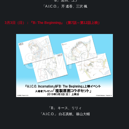
「B」 黒羽、ユナ
「A.I.C.O.」 芹 遙香、三沢 楓
3月3日（日）：『B: The Beginning』（第7話～第12話上映）
「B」 キース、リリィ
「A.I.C.O.」 白石真帆、篠山大輔