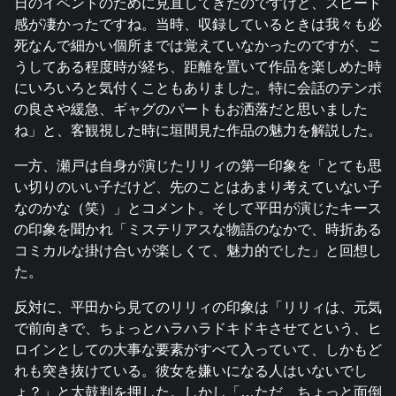
日のイベントのために見直してきたのですけど、スピード
感が凄かったですね。当時、収録しているときは我々も必
死なんで細かい個所までは覚えていなかったのですが、こ
うしてある程度時が経ち、距離を置いて作品を楽しめた時
にいろいろと気付くこともありました。特に会話のテンポ
の良さや緩急、ギャグのパートもお洒落だと思いました
ね」と、客観視した時に垣間見た作品の魅力を解説した。
一方、瀬戸は自身が演じたリリィの第一印象を「とても思
い切りのいい子だけど、先のことはあまり考えていない子
なのかな（笑）」とコメント。そして平田が演じたキース
の印象を聞かれ「ミステリアスな物語のなかで、時折ある
コミカルな掛け合いが楽しくて、魅力的でした」と回想し
た。
反対に、平田から見てのリリィの印象は「リリィは、元気
で前向きで、ちょっとハラハラドキドキさせてという、ヒ
ロインとしての大事な要素がすべて入っていて、しかもど
れも突き抜けている。彼女を嫌いになる人はいないでし
ょ？」と太鼓判を押した。しかし「…ただ、ちょっと面倒