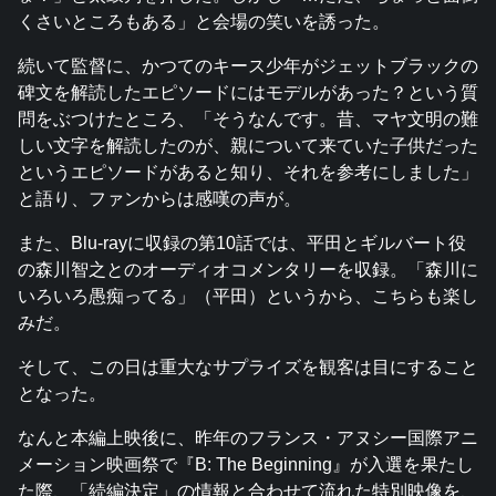
くさいところもある」と会場の笑いを誘った。
続いて監督に、かつてのキース少年がジェットブラックの
碑文を解読したエピソードにはモデルがあった？という質
問をぶつけたところ、「そうなんです。昔、マヤ文明の難
しい文字を解読したのが、親について来ていた子供だった
というエピソードがあると知り、それを参考にしました」
と語り、ファンからは感嘆の声が。
また、Blu-rayに収録の第10話では、平田とギルバート役
の森川智之とのオーディオコメンタリーを収録。「森川に
いろいろ愚痴ってる」（平田）というから、こちらも楽し
みだ。
そして、この日は重大なサプライズを観客は目にすること
となった。
なんと本編上映後に、昨年のフランス・アヌシー国際アニ
メーション映画祭で『B: The Beginning』が入選を果たし
た際、「続編決定」の情報と合わせて流れた特別映像を、