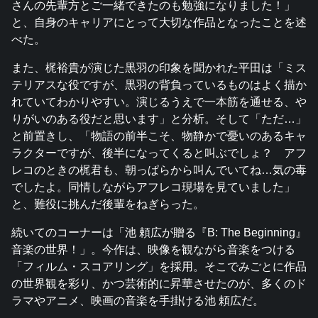
さんの先輩方とご一緒できたのも勉強になりました！」
と、自身のキャリアにとって大切な作品となったことを述
べた。
また、梶裕貴が演じた黒羽の印象を聞かれた平田は「ミス
テリアスな役ですが、黒羽の背負っているものはよく描か
れていてわかりやすい。演じるうえで一本筋を通せる、や
りがいのある役だと思います」と分析。そして「ただ…」
と前置きし、「物語の前半こそ、物静かで憂いのあるキャ
ラクターですが、後半になってくると叫ぶでしょ？ アフ
レコのときの梶君も、朝っぱらから叫んでいてね…気の毒
でしたよ。同情しながらアフレコ現場を見ていました」
と、難役に挑んだ後輩をねぎらった。
続いてのコーナーは「池 頼広が贈る『B: The Beginning』
音楽の世界！」。今作は、映像を観ながら音楽をつける
「フィルム・スコアリング」を採用。そこでみごとに作品
の世界観を彩り、かつ芸術的に昇華させたのが、多くのド
ラマやアニメ、映画の音楽を手掛ける池 頼広だ。