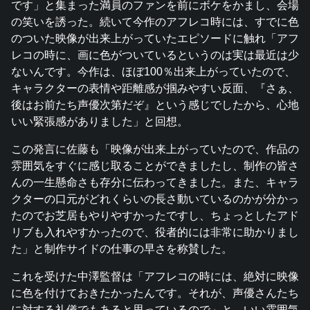
です」と集まった満員のファンを前にボケをかまし、会場
の笑いを誘った。続いて今作のアフレコ時には、すでに色
のついた映像が出来上がっていたエピソードに触れ「アフ
レコの時に、画に色がついているというのは実は最近は少
ないんです。今作は、ほぼ100％出来上がっていたので、
キャラクターの表情や距離感が掴みやすい反面、『さぁ、
後はお前たち声優次第だぞ』という感じでしたから、心地
いい緊張感がありました」と回想。
この発言に佐藤も「映像が出来上がっていたので、作品の
雰囲気をすぐに感じ取ることができましたし、制作の皆さ
んの一生懸命さも存分に伝わってきました。また、キャラ
クターの口元がどれくらいの長さ動いているのかが分かっ
たのでお芝居もやりやすかったですし、ちょっとしたアド
リブも入れやすかったので、役者的には非常に助かりまし
た」と制作サイドの仕事の早さを称賛した。
これを受けた中澤監督は「アフレコの時には、絶対に映像
に色を付けておきたかったんです。それが、声優さんたち
に対する礼儀でもあると思っているので」と、いい雰囲気