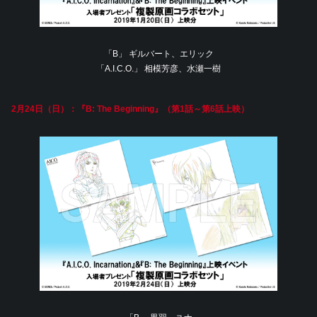
「B」 ギルバート、エリック
「A.I.C.O.」 相模芳彦、水瀬一樹
2月24日（日）：『B: The Beginning』（第1話～第6話上映）