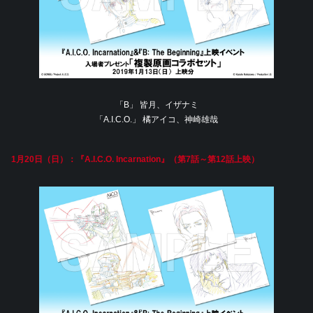
「B」 皆月、イザナミ
「A.I.C.O.」 橘アイコ、神崎雄哉
1月20日（日）：『A.I.C.O. Incarnation』（第7話～第12話上映）