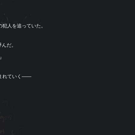
の犯人を追っていた。
呼んだ。
』
まれていく――