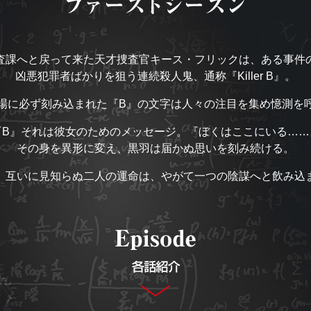
査課へと戻って来た天才捜査官キース・フリックは、ある事件
凶悪犯罪者ばかりを狙う連続殺人鬼、通称『Killer B』。
場に必ず刻み込まれた『B』の文字は人々の注目を集め憶測を
『B』それは彼女のためのメッセージ。『ぼくはここにいる……
その身を異形に変え、黒羽は届かぬ思いを刻み続ける。
、互いに見知らぬ二人の運命は、やがて一つの陰謀へと飲み込