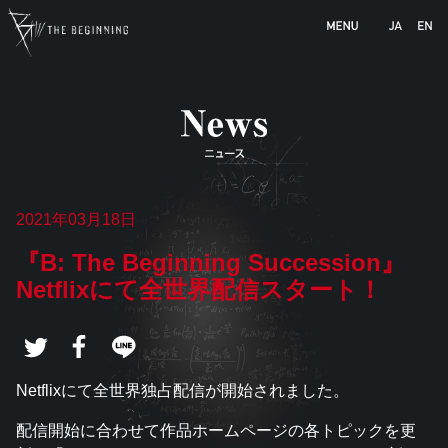
b-animation.jp
2021年03月18日
『B: The Beginning Succession』
Netflixにて全世界配信スタート！
tw
Fa
LI
eet
ce
NE
Netflixにて全世界独占配信が開始されました。
す
bo
で
る
ok
送
配信開始に合わせて作品ホームページの各トピックを更
で
る