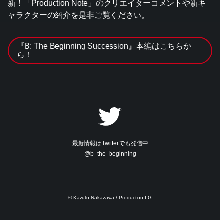
新！「Production Note」のクリエイターコメントや新キ
シ
ェ
ャラクターの紹介を是非ご覧ください。
ア
す
る
『B: The Beginning Succession』本編はこちらか
ら！
最新情報はTwitterでも発信中
@b_the_beginning
© Kazuto Nakazawa / Production I.G